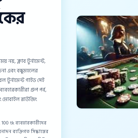
শকের
নয়, ক্লাব টুর্নামেন্ট,
না এবং বন্ধুমহলের
 টুর্নামেন্ট গাইড সেই
ব্যবহারকারীরা গ্রুপ পর্ব,
ং মোবাইল ব্রাউজিং
ং 100 tk ব্যবহারকারীদের
দন ব্যক্তিগত সিদ্ধান্তের