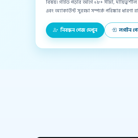
বিষয়। গাইড পড়ার আগে ১৮+ সীমা, দায়িত্বশীল
এবং অ্যাকাউন্ট সুরক্ষা সম্পর্কে পরিষ্কার ধারণা 
নিবন্ধন পেজ দেখুন
লগইন প