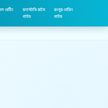
ল বেটিং
ফ্যান্টাসি স্লটস
রংপুর গেমিং
গাইড
গাইড