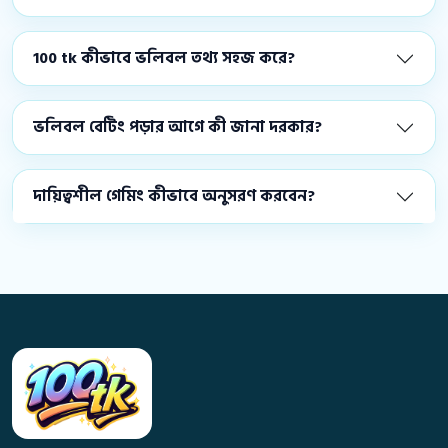
100 tk কীভাবে ভলিবল তথ্য সহজ করে?
ভলিবল বেটিং পড়ার আগে কী জানা দরকার?
দায়িত্বশীল গেমিং কীভাবে অনুসরণ করবেন?