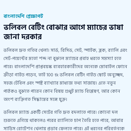
বাংলাদেশি প্রেক্ষাপট
ভলিবল বেটিং বোঝার আগে ম্যাচের ভাষা
জানা দরকার
ভলিবল দ্রুত গতির খেলা। সার্ভ, রিসিভ, সেট, স্পাইক, ব্লক, র‍্যালি এবং
সেট-পয়েন্টের মতো শব্দ না বুঝলে ম্যাচের প্রবাহ ধরতে সমস্যা হতে
পারে। বাংলাদেশি প্রাপ্তবয়স্ক ব্যবহারকারীদের অনেকে মোবাইল ফোনে
ক্রীড়া গাইড পড়েন, তাই 100 tk ভলিবল বেটিং গাইড ছোট অনুচ্ছেদ,
সহজ টেবিল এবং স্পষ্ট ব্যাখ্যার মাধ্যমে তথ্য সাজায়। এতে নতুন
পাঠকও বুঝতে পারেন কোন বিষয় শুধুই ম্যাচ বিশ্লেষণ, আর কোন
অংশ ব্যক্তিগত সিদ্ধান্তের সঙ্গে যুক্ত।
ভলিবল ম্যাচে একটি সেটের গতি দ্রুত বদলাতে পারে। কোনো দল
শুরুতে এগিয়ে থাকলেও পরের র‍্যালিতে চাপ তৈরি হতে পারে, আবার
সার্ভিস রোটেশন খেলায় প্রভাব ফেলতে পারে। এই ধরনের পরিবর্তনকে