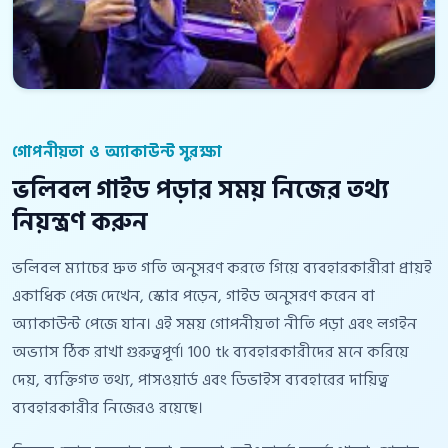
গোপনীয়তা ও অ্যাকাউন্ট সুরক্ষা
ভলিবল গাইড পড়ার সময় নিজের তথ্য
নিয়ন্ত্রণ করুন
ভলিবল ম্যাচের দ্রুত গতি অনুসরণ করতে গিয়ে ব্যবহারকারীরা প্রায়ই
একাধিক পেজ দেখেন, স্কোর পড়েন, গাইড অনুসরণ করেন বা
অ্যাকাউন্ট পেজে যান। এই সময় গোপনীয়তা নীতি পড়া এবং লগইন
অভ্যাস ঠিক রাখা গুরুত্বপূর্ণ। 100 tk ব্যবহারকারীদের মনে করিয়ে
দেয়, ব্যক্তিগত তথ্য, পাসওয়ার্ড এবং ডিভাইস ব্যবহারের দায়িত্ব
ব্যবহারকারীর নিজেরও রয়েছে।