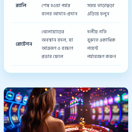
র‍্যালি
শেষ হওয়া পর্যন্ত
সময় তাড়াহুড়া
বলের আদান-প্রদান
এড়িয়ে চলুন
খেলোয়াড়ের
দলীয় গতি
অবস্থান বদল, যা
বুঝতে একাধিক
রোটেশন
আক্রমণ ও রক্ষণে
পয়েন্ট
প্রভাব ফেলে
পর্যবেক্ষণ করুন