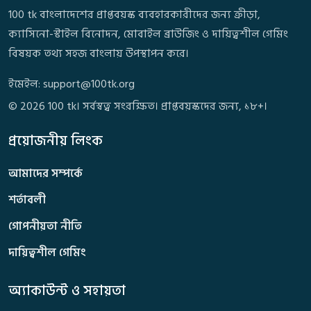
100 tk বাংলাদেশের প্রাপ্তবয়স্ক ব্যবহারকারীদের জন্য ক্রীড়া,
ক্যাসিনো-স্টাইল বিনোদন, মোবাইল ব্রাউজিং ও দায়িত্বশীল গেমিং
বিষয়ক তথ্য সহজ বাংলায় উপস্থাপন করে।
ইমেইল:
support@100tk.org
© 2026 100 tk। সর্বস্বত্ব সংরক্ষিত। প্রাপ্তবয়স্কদের জন্য, ১৮+।
প্রয়োজনীয় লিংক
আমাদের সম্পর্কে
শর্তাবলী
গোপনীয়তা নীতি
দায়িত্বশীল গেমিং
অ্যাকাউন্ট ও সহায়তা